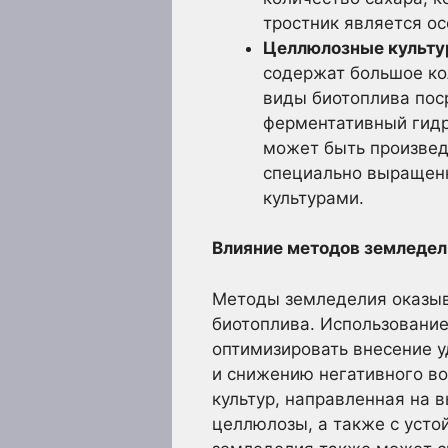
тростник является о
Целлюлозные культур
содержат большое ко
виды биотоплива пос
ферментативный гидр
может быть произведе
специально выращенн
культурами.
Влияние методов земледел
Методы земледелия оказыв
биотоплива. Использование
оптимизировать внесение у
и снижению негативного во
культур, направленная на
целлюлозы, а также с усто