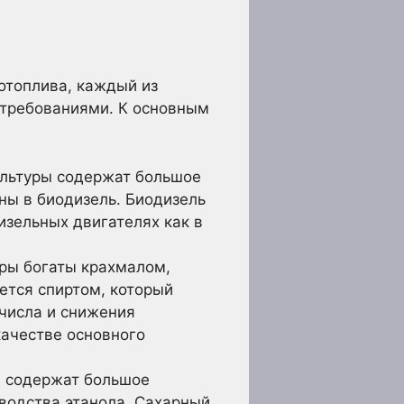
отоплива, каждый из
 требованиями. К основным
ультуры содержат большое
ны в биодизель. Биодизель
изельных двигателях как в
ры богаты крахмалом,
ется спиртом, который
 числа и снижения
качестве основного
ы содержат большое
водства этанола. Сахарный