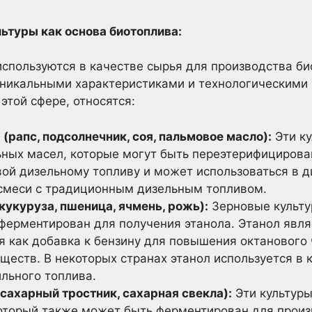
ьтуры как основа биотоплива:
спользуются в качестве сырья для производства би
уникальными характеристиками и технологическими
этой сфере, относятся:
(рапс, подсолнечник, соя, пальмовое масло):
Эти к
ьных масел, которые могут быть переэтерифицирова
ой дизельному топливу и может использоваться в д
в смеси с традиционным дизельным топливом.
кукуруза, пшеница, ячмень, рожь):
Зерновые культу
ферментирован для получения этанола. Этанол явля
я как добавка к бензину для повышения октанового
еств. В некоторых странах этанол используется в 
льного топлива.
сахарный тростник, сахарная свекла):
Эти культур
который также может быть ферментирован для произ