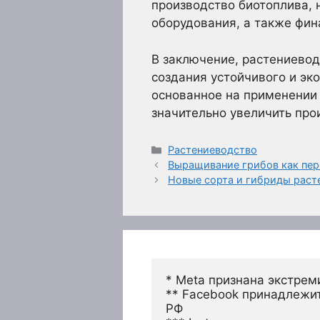
производство биотоплива, 
оборудования, а также фин
В заключение, растениевод
создания устойчивого и эк
основанное на применении 
значительно увеличить про
Рубрики
Растениеводство
Выращивание грибов как пер
Новые сорта и гибриды раст
* Meta признана экстрем
** Facebook принадлежит
РФ