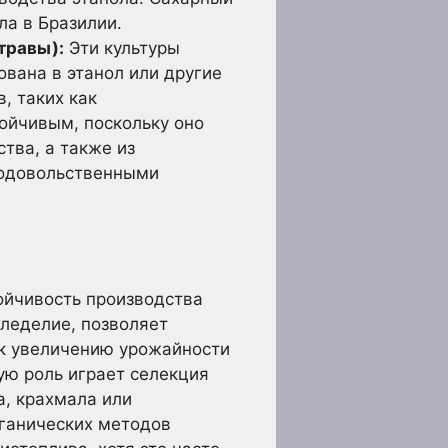
ла в Бразилии.
травы):
Эти культуры
вана в этанол или другие
, таких как
ойчивым, поскольку оно
тва, а также из
родовольственными
ойчивость производства
мледелие, позволяет
 к увеличению урожайности
ую роль играет селекция
, крахмала или
рганических методов