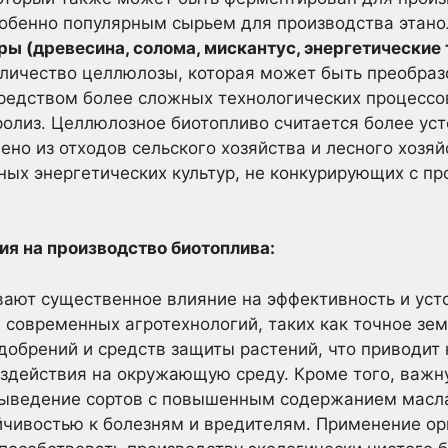
собенно популярным сырьем для производства этано
ы (древесина, солома, мискантус, энергетические 
личество целлюлозы, которая может быть преобразо
редством более сложных технологических процессов
олиз. Целлюлозное биотопливо считается более уст
но из отходов сельского хозяйства и лесного хозяйс
ых энергетических культур, не конкурирующих с п
ия на производство биотоплива:
ают существенное влияние на эффективность и уст
 современных агротехнологий, таких как точное зе
добрений и средств защиты растений, что приводит
здействия на окружающую среду. Кроме того, важн
 выведение сортов с повышенным содержанием масла
йчивостью к болезням и вредителям. Применение о