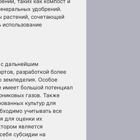
ений, таких как компост и
минеральных удобрений.
 растений, сочетающей
ь использование
 с дальнейшим
ртов, разработкой более
о земледелия. Особое
е имеет большой потенциал
рниковых газов. Также
ованных культур для
обходимо учитывать все
я для оценки их
ктором является
себя субсидии на