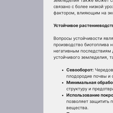
земледелия также может сп
связано с более низкой ур
фактором, влияющим на эк
Устойчивое растениеводств
Вопросы устойчивости явл
производство биотоплива н
негативным последствиям 
устойчивого земледелия, та
Севооборот:
Чередова
плодородие почвы и 
Минимальная обрабо
структуру и предотвр
Использование покро
позволяет защитить п
вещества.