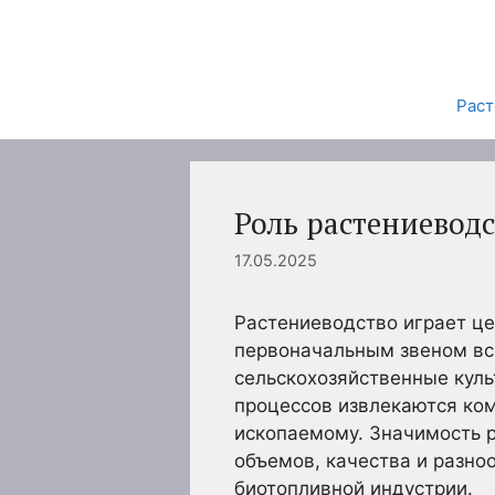
Перейти
к
содержимому
Раст
Роль растениеводс
17.05.2025
Растениеводство играет ц
первоначальным звеном все
сельскохозяйственные куль
процессов извлекаются ком
ископаемому. Значимость р
объемов, качества и разно
биотопливной индустрии.