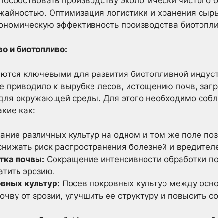
особствовать производству экологически чистого би
ожайностью. Оптимизация логистики и хранения сы
ономическую эффективность производства биотопли
о и биотопливо:
яются ключевыми для развития биотопливной индуст
е приводило к вырубке лесов, истощению почв, заг
для окружающей среды. Для этого необходимо соб
кие как:
ние различных культур на одном и том же поле по
снижать риск распространения болезней и вредител
тка почвы:
Сокращение интенсивности обработки по
атить эрозию.
вных культур:
Посев покровных культур между осн
очву от эрозии, улучшить ее структуру и повысить 