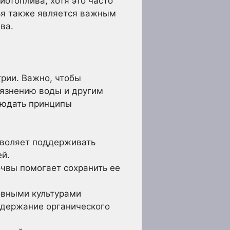
отоплива, хотя это часто
рья также является важным
ва.
рии. Важно, чтобы
рязнению воды и другим
людать принципы
зволяет поддерживать
ей.
чвы помогает сохранить ее
овными культурами
содержание органического