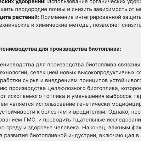
ских удобрений:
Использование органических удобр
чшить плодородие почвы и снизить зависимость от 
ита растений:
Применение интегрированной защиты
ехнические и химические методы, позволяет снизит
тениеводства для производства биотоплива:
тениеводства для производства биотоплива связаны
хнологий, селекцией новых высокопродуктивных со
работки сырья и внедрением принципов устойчивог
тию производства целлюлозного биотоплива, которо
от ископаемого топлива и уменьшения выбросов па
ем является использование генетически модифицир
стойчивости к болезням и вредителям. Однако, не
зованием ГМО, и проводить тщательные исследовани
ю среду и здоровье человека. Наконец, важным фа
 развития биотопливной индустрии, включающая в 