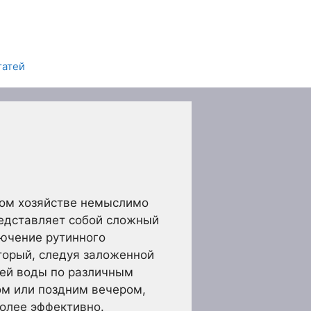
татей
ком хозяйстве немыслимо
редставляет собой сложный
ючение рутинного
торый, следуя заложенной
ей воды по различным
ом или поздним вечером,
более эффективно.