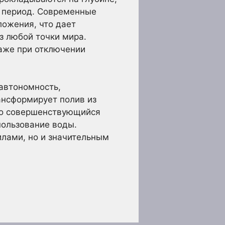
 период. Современные
ожения, что дает
з любой точки мира.
аже при отключении
автономность,
ансформирует полив из
но совершенствующийся
пользование воды.
илами, но и значительным