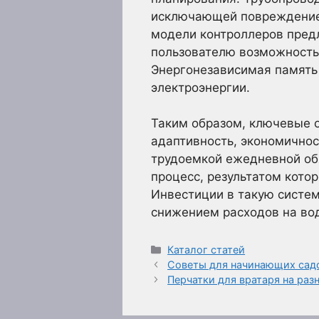
исключающей повреждение 
модели контроллеров пред
пользователю возможность 
Энергонезависимая память
электроэнергии.
Таким образом, ключевые 
адаптивность, экономичнос
трудоемкой ежедневной об
процесс, результатом кото
Инвестиции в такую систем
снижением расходов на во
Рубрики
Каталог статей
Советы для начинающих сад
Перчатки для вратаря на раз