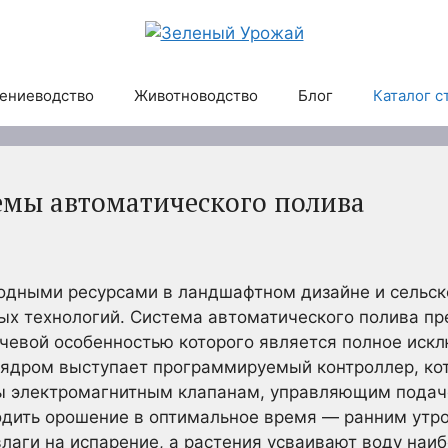
ениеводство
Животноводство
Блог
Каталог с
емы автоматического полива
одными ресурсами в ландшафтном дизайне и сельс
ых технологий. Система автоматического полива п
чевой особенностью которого является полное искл
 ядром выступает программируемый контроллер, ко
ы электромагнитным клапанам, управляющим подач
одить орошение в оптимальное время — ранним утр
лаги на испарение, а растения усваивают воду наи