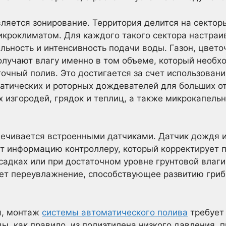
ляется зонирование. Территория делится на сектор
икроклиматом. Для каждого такого сектора настра
льность и интенсивность подачи воды. Газон, цвето
лучают влагу именно в том объеме, который необхо
точный полив. Это достигается за счет использован
татических и роторных дождевателей для больших 
 изгородей, грядок и теплиц, а также микрокапель
ечивается встроенными датчиками. Датчик дождя и
т информацию контроллеру, который корректирует п
садках или при достаточном уровне грунтовой влаги
ает переувлажнение, способствующее развитию гри
я, монтаж
системы автоматического полива
требует
ы, как правило, из полиэтилена низкого давления, 