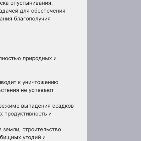
ска опустынивания.
адачей для обеспечения
жания благополучия
пностью природных и
иводит к уничтожению
астения не успевают
 режиме выпадения осадков
х продуктивность и
 земли, строительство
тбищных угодий и