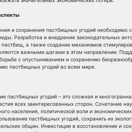
избежать значительных экономических потерь.
аспекты
ения и сохранения пастбищных угодий необходимо с
реды. Разработка и внедрение законодательных акт
 пастбищ, а также создание механизмов стимулиро
вляются важными шагами в этом направлении. По
борьбе с опустыниванием и сохранению биоразнооб
нию пастбищных угодий во всем мире.
ие пастбищных угодий – это сложная и многогранн
астия всех заинтересованных сторон. Сочетание нау
ого населения, политической воли и экономических
ользование пастбищных угодий, сохранить их эколо
сельских общин. Инвестиции в восстановление и со