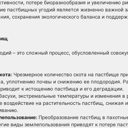
тивности, потере биоразнообразия и увеличению ри
ние пастбищных угодий является жизненно важной з
ния, сохранения экологического баланса и поддер
бищ
одий – это сложный процесс, обусловленный совоку
кота:
Чрезмерное количество скота на пастбище пр
ва, уплотнению почвы и снижению ее плодородия. Р
приводит к истощению пастбища и его деградации.
Засухи, экстремальные температуры и изменения в
е воздействие на растительность пастбищ, снижая и
иванию.
лепользование:
Преобразование пастбищ в пахотные
угие виды землепользования приводят к потере пас