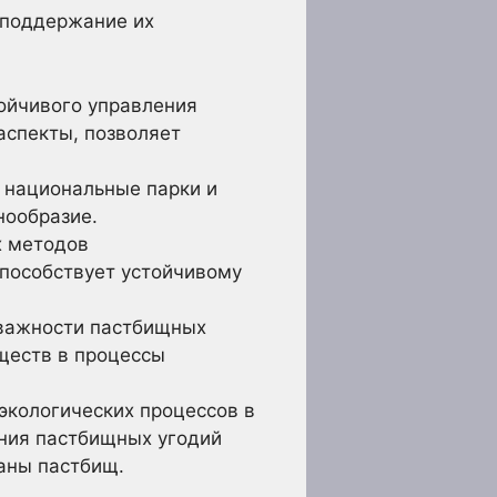
 поддержание их
ойчивого управления
аспекты, позволяет
 национальные парки и
нообразие.
 методов
способствует устойчивому
важности пастбищных
ществ в процессы
экологических процессов в
ения пастбищных угодий
аны пастбищ.