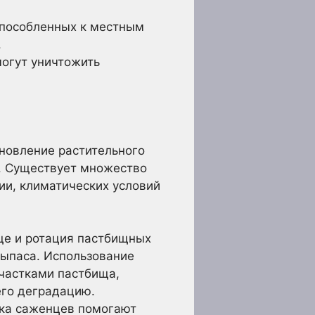
способленных к местным
.
огут уничтожить
новление растительного
. Существует множество
ии, климатических условий
ще и ротация пастбищных
выпаса. Использование
частками пастбища,
его деградацию.
дка саженцев помогают