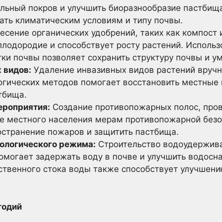
ельный покров и улучшить биоразнообразие пастбищ
ать климатическим условиям и типу почвы.
есение органических удобрений, таких как компост и
плодородие и способствует росту растений. Исполь
ки почвы позволяет сохранить структуру почвы и у
 видов:
Удаление инвазивных видов растений вруч
огических методов помогает восстановить местные 
тбища.
роприятия:
Создание противопожарных полос, про
е местного населения мерам противопожарной без
остранение пожаров и защитить пастбища.
ологического режима:
Строительство водоудержив
помогает задержать воду в почве и улучшить водосн
ственного стока воды также способствует улучшени
годий