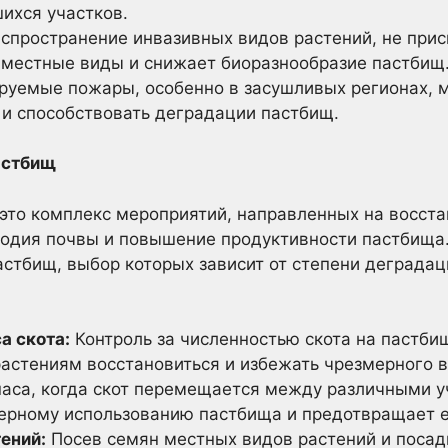
ихся участков.
спространение инвазивных видов растений, не при
 местные виды и снижает биоразнообразие пастбищ
уемые пожары, особенно в засушливых регионах, м
 и способствовать деградации пастбищ.
астбищ
это комплекс мероприятий, направленных на восста
родия почвы и повышение продуктивности пастбища
стбищ, выбор которых зависит от степени деградац
а скота:
Контроль за численностью скота на пастби
растениям восстановиться и избежать чрезмерного 
паса, когда скот перемещается между различными у
ерному использованию пастбища и предотвращает 
ений:
Посев семян местных видов растений и поса