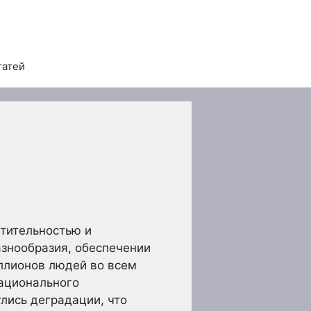
татей
тительностью и
знообразия, обеспечении
ллионов людей во всем
рационального
лись деградации, что