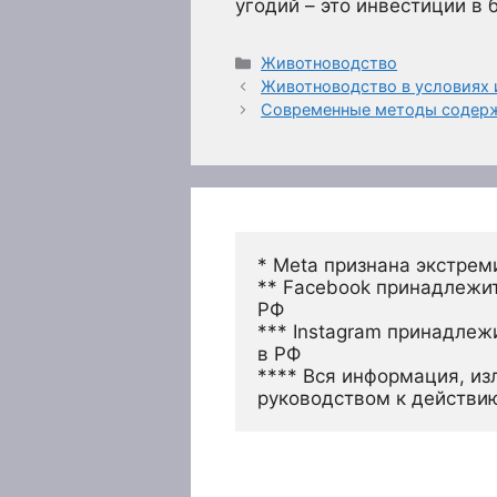
угодий – это инвестиции в
Рубрики
Животноводство
Животноводство в условиях
Современные методы содерж
* Meta признана экстрем
** Facebook принадлежит
РФ
*** Instagram принадлеж
в РФ 
**** Вся информация, из
руководством к действи