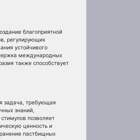
оздание благоприятной
ов, регулирующих
вания устойчивого
ддержка международных
разия также способствует
ая задача, требующая
чных знаний,
 стимулов позволяет
гическую ценность и
хранение пастбищных