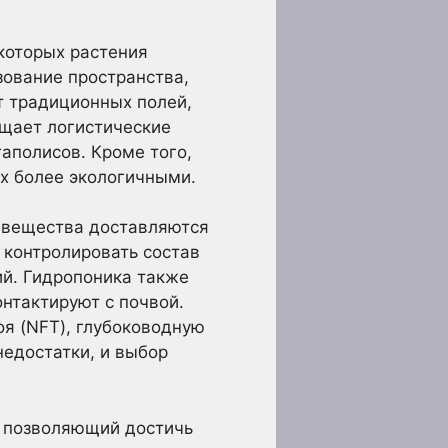
которых растения
зование пространства,
от традиционных полей,
ащает логистические
аполисов. Кроме того,
х более экологичными.
е вещества доставляются
 контролировать состав
ий. Гидропоника также
нтактируют с почвой.
я (NFT), глубоководную
недостатки, и выбор
, позволяющий достичь