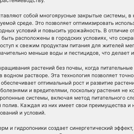
растениеводству.
тавляют собой многоярусные закрытые системы, в 
емой среде. Это позволяет оптимизировать исполь
годных условий и повысить урожайность. В отличие 
быть расположены в городских условиях, что сокр
оступ к свежим продуктам питания для жителей мег
ачительно меньше воды и пестицидов, что делает и
ыращивания растений без почвы, когда питательны
в водном растворе. Эта технология позволяет точно
о обеспечивает оптимальный рост и развитие растен
болезнями и вредителями, поскольку растения не ко
ропонные системы, включая метод питательного сло
й полив. Каждая из них имеет свои преимущества и 
ований и условий.
рм и гидропоники создает синергетический эффект