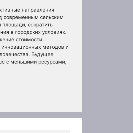
ективные направления
ед современным сельским
 площади, сократить
ния в городских условиях.
жение стоимости
х инновационных методов и
еловечества. Будущее
ше с меньшими ресурсами,