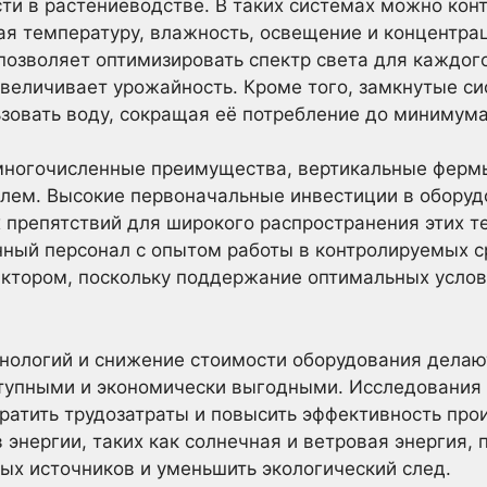
ти в растениеводстве. В таких системах можно кон
я температуру, влажность, освещение и концентра
озволяет оптимизировать спектр света для каждого
увеличивает урожайность. Кроме того, замкнутые 
зовать воду, сокращая её потребление до минимума
 многочисленные преимущества, вертикальные ферм
лем. Высокие первоначальные инвестиции в оборуд
 препятствий для широкого распространения этих те
нный персонал с опытом работы в контролируемых с
ктором, поскольку поддержание оптимальных услов
хнологий и снижение стоимости оборудования дела
ступными и экономически выгодными. Исследования 
ратить трудозатраты и повысить эффективность про
энергии, таких как солнечная и ветровая энергия, 
ых источников и уменьшить экологический след.