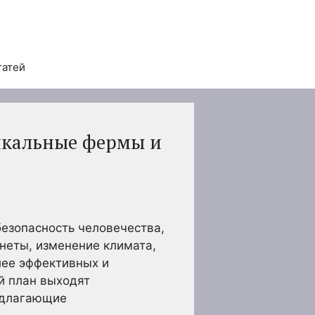
татей
икальные фермы и
езопасность человечества,
неты, изменение климата,
лее эффективных и
й план выходят
едлагающие