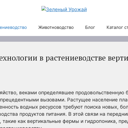
ениеводство
Животноводство
Блог
Каталог с
хнологии в растениеводстве верт
зяйство, веками определявшее продовольственную б
спрецедентными вызовами. Растущее население пла
енность водных ресурсов требуют поиска новых, бо
одства продуктов питания. В этой связи на передни
, такие как вертикальные фермы и гидропоника, пр