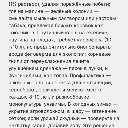
(1% раствор), удаляя поражённые побеги;
тля на малине — зелёные колонии —
смывайте мыльным раствором или настоем
табака, привлекая божьих коровок как
союзников. Паутинный клещ на ежевике,
паутина на плодах, требует карбофоса (10
г/10 л), но предпочтительно биопрепараты
вроде фитоверма для экологии; корневые
гнили от переувлажнения лечите
улучшением дренажа — песок в лунки, и
фунгицидами, как топаз. Профилактика —
ключ: ежегодная обрезка для вентиляции,
севооборот, если кусты меняют место
каждые 8-10 лет, и разнообразие —
монокультуры уязвимы. В холодных зимах —
укрытие агроволокном, в жару — затенение
сеткой; если урожай скудный — проверьте на
нехватку калия, добавив золу. Это решение