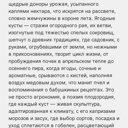
щедрые доноры урожая, усыпанного
каплями нектара, что искрятся на рассвете,
словно жемчужины в короне лета. Ягодные
кусты — стражи огородного рая, их ветви,
изогнутые под тяжестью спелых сокровищ,
шепчут о древних традициях, где садовник, с
руками, огрубевшими от земли, но нежными
в прикосновениях, творит цикл жизни, от
пробуждения почек в апрельском тепле до
осеннего пира, когда ягоды, сочные и
ароматные, срываются с кистей, наполняя
воздух медовым духом, что манит пчел и
воспоминания о бабушкиных рецептах. Это
не просто агрономия, а поэзия плодородия,
где каждый куст — живая скульптура,
адаптированная к климату, с его капризами
морозов и засух, где выбор сортов, посадка и
уход сплетаются в гобелен, расцветающий