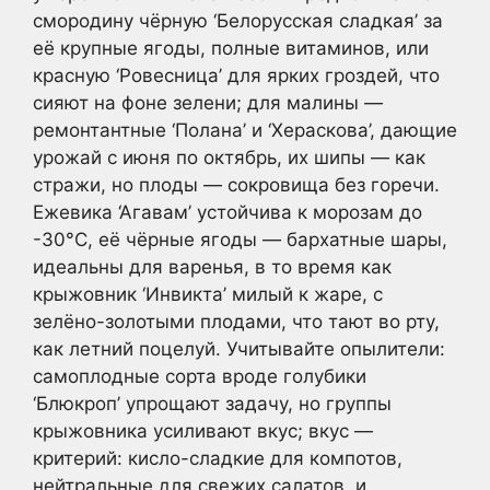
смородину чёрную ‘Белорусская сладкая’ за
её крупные ягоды, полные витаминов, или
красную ‘Ровесница’ для ярких гроздей, что
сияют на фоне зелени; для малины —
ремонтантные ‘Полана’ и ‘Хераскова’, дающие
урожай с июня по октябрь, их шипы — как
стражи, но плоды — сокровища без горечи.
Ежевика ‘Агавам’ устойчива к морозам до
-30°C, её чёрные ягоды — бархатные шары,
идеальны для варенья, в то время как
крыжовник ‘Инвикта’ милый к жаре, с
зелёно-золотыми плодами, что тают во рту,
как летний поцелуй. Учитывайте опылители:
самоплодные сорта вроде голубики
‘Блюкроп’ упрощают задачу, но группы
крыжовника усиливают вкус; вкус —
критерий: кисло-сладкие для компотов,
нейтральные для свежих салатов, и