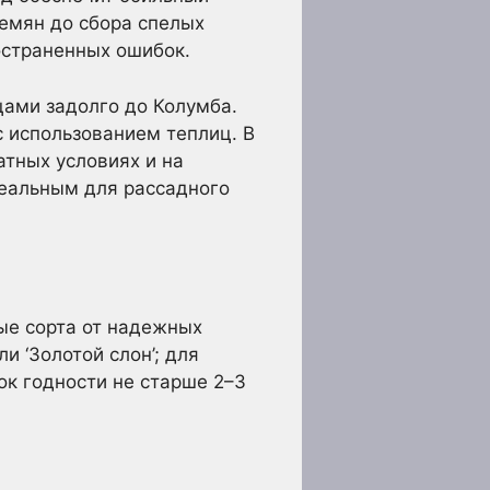
семян до сбора спелых
остраненных ошибок.
цами задолго до Колумба.
 использованием теплиц. В
атных условиях и на
деальным для рассадного
ые сорта от надежных
и ‘Золотой слон’; для
рок годности не старше 2–3