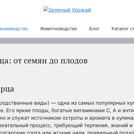
ениеводство
Животноводство
Блог
Каталог с
а: от семян до плодов
ерца
 родственные виды) — одна из самых популярных ку
 Его яркие плоды, богатые витаминами C, A и анти
но и служат источником остроты и аромата в кулин
екательный процесс, требующий терпения, знаний и 
олгарские сорта или жгучие чили, правильный подх