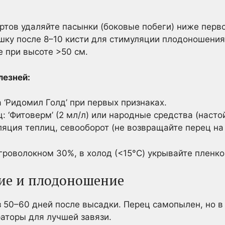
ртов удаляйте пасынки (боковые побеги) ниже перво
ку после 8–10 кисти для стимуляции плодоношения
 при высоте >50 см.
лезней:
 ‘Ридомил Голд’ при первых признаках.
: ‘Фитоверм’ (2 мл/л) или народные средства (настой
яция теплиц, севооборот (не возвращайте перец на
гроволокном 30%, в холод (<15°C) укрывайте пленко
ие и плодоношение
 50–60 дней после высадки. Перец самопылен, но в
раторы для лучшей завязи.