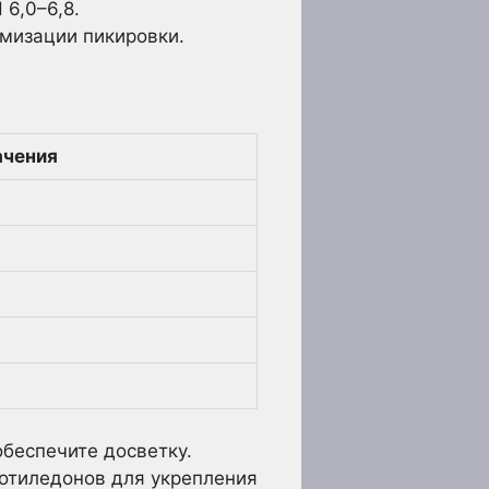
 6,0–6,8.
мизации пикировки.
ачения
обеспечите досветку.
котиледонов для укрепления