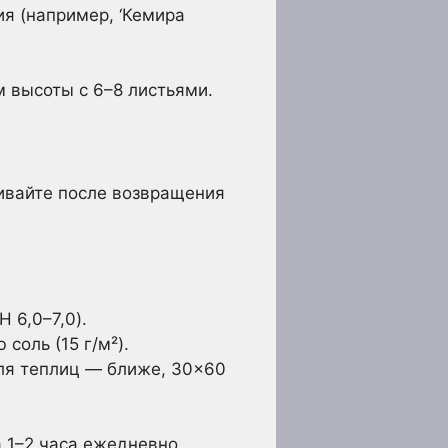
ия (например, ‘Кемира
м высоты с 6–8 листьями.
ивайте после возвращения
 6,0–7,0).
соль (15 г/м²).
ля теплиц — ближе, 30×60
 1–2 часа ежедневно,