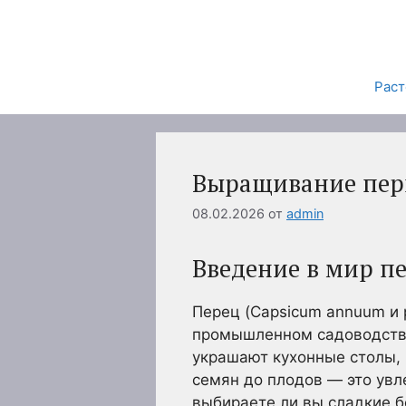
Перейти
к
содержимому
Раст
Выращивание перц
08.02.2026
от
admin
Введение в мир п
Перец (Capsicum annuum и
промышленном садоводстве.
украшают кухонные столы, 
семян до плодов — это увл
выбираете ли вы сладкие б