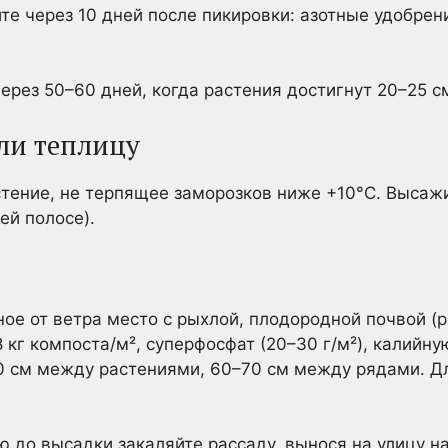
те через 10 дней после пикировки: азотные удобрен
ерез 50–60 дней, когда растения достигнут 20–25 с
или теплицу
тение, не терпящее заморозков ниже +10°C. Высаж
ей полосе).
е от ветра место с рыхлой, плодородной почвой (pH
 кг компоста/м², суперфосфат (20–30 г/м²), калийную 
0 см между растениями, 60–70 см между рядами. Д
 до высадки закаляйте рассаду, вынося на улицу на