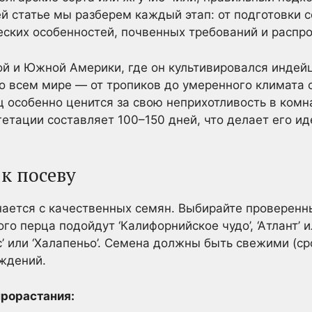
ей статье мы разберем каждый этап: от подготовки 
еских особенностей, почвенных требований и распр
й и Южной Америки, где он культивировался индей
 всем мире — от тропиков до умеренного климата с
ц особенно ценится за свою неприхотливость в комн
гетации составляет 100–150 дней, что делает его и
к посеву
нается с качественных семян. Выбирайте проверенн
го перца подойдут ‘Калифорнийское чудо’, ‘Атлант’ ил
ос’ или ‘Халапеньо’. Семена должны быть свежими (с
еждений.
прорастания: