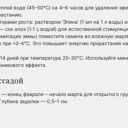
плой воде (45–50°C) на 4–6 часов для удаления эф
растанию.
орами роста: раствором ‘Эпина’ (1 мл на 1 л воды) и
— сок алоэ (1:1 с водой) для естественной стимуляци
имитация зимы) поместите семена во влажную марл
я при +2–4°C. Это повышает энергию прорастания н
14 дней при температуре 25–30°C. Используйте мин
рникового эффекта.
ассадой
— конец февраля – начало марта для открытого гру
лубина заделки — 0,5–1 см.