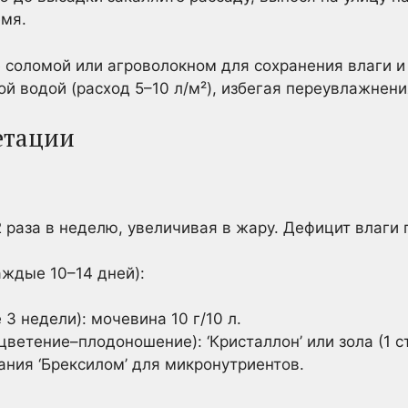
емя.
 соломой или агроволокном для сохранения влаги и
й водой (расход 5–10 л/м²), избегая переувлажнени
етации
 раза в неделю, увеличивая в жару. Дефицит влаги
аждые 10–14 дней):
 3 недели): мочевина 10 г/10 л.
ветение–плодоношение): ‘Кристаллон’ или зола (1 ст
ния ‘Брексилом’ для микронутриентов.