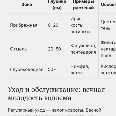
Глубина
Примеры
Зона
Особе
(см)
растений
Ирис,
Цветен
Прибрежная
0–20
хосты,
тень
астильба
Фильтр
Калужница,
Отмель
20–50
нектар
понтедерия
пчел
Нимфея,
Кислор
Глубоководная
50+
лотос
эстети
Уход и обслуживание: вечная
молодость водоема
Регулярный уход — залог красоты. Весной