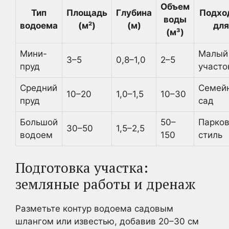
Объем
Тип
Площадь
Глубина
Подхо
воды
водоема
(м²)
(м)
для
(м³)
Мини-
Малый
3–5
0,8–1,0
2–5
пруд
участо
Средний
Семей
10–20
1,0–1,5
10–30
пруд
сад
Большой
50–
Парко
30–50
1,5–2,5
водоем
150
стиль
Подготовка участка:
земляные работы и дренаж
Разметьте контур водоема садовым
шлангом или известью, добавив 20–30 см