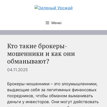
Перейти
к
содержимому
Меню
Кто такие брокеры-
мошенники и как они
обманывают?
04.11.2025
Брокеры-мошенники – это злоумышленники,
выдающие себя за легитимных финансовых
посредников, чтобы обманом выманивать
деньги у инвесторов. Они могут действовать