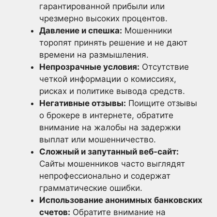
гарантированной прибыли или
чрезмерно высоких процентов.
Давление и спешка:
Мошенники
торопят принять решение и не дают
времени на размышления.
Непрозрачные условия:
Отсутствие
четкой информации о комиссиях,
рисках и политике вывода средств.
Негативные отзывы:
Поищите отзывы
о брокере в интернете, обратите
внимание на жалобы на задержки
выплат или мошенничество.
Сложный и запутанный веб-сайт:
Сайты мошенников часто выглядят
непрофессионально и содержат
грамматические ошибки.
Использование анонимных банковских
счетов:
Обратите внимание на