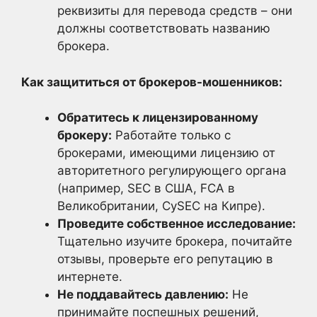
реквизиты для перевода средств – они
должны соответствовать названию
брокера.
Как защититься от брокеров-мошенников:
Обратитесь к лицензированному
брокеру:
Работайте только с
брокерами, имеющими лицензию от
авторитетного регулирующего органа
(например, SEC в США, FCA в
Великобритании, CySEC на Кипре).
Проведите собственное исследование:
Тщательно изучите брокера, почитайте
отзывы, проверьте его репутацию в
интернете.
Не поддавайтесь давлению:
Не
принимайте поспешных решений,