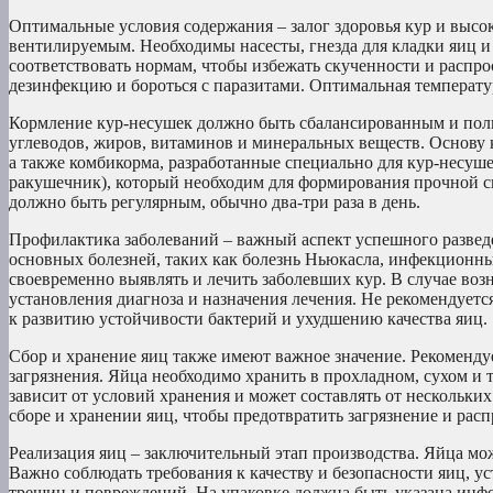
Оптимальные условия содержания – залог здоровья кур и высо
вентилируемым. Необходимы насесты, гнезда для кладки яиц и
соответствовать нормам, чтобы избежать скученности и распро
дезинфекцию и бороться с паразитами. Оптимальная температу
Кормление кур-несушек должно быть сбалансированным и полн
углеводов, жиров, витаминов и минеральных веществ. Основу к
а также комбикорма, разработанные специально для кур-несуш
ракушечник), который необходим для формирования прочной с
должно быть регулярным, обычно два-три раза в день.
Профилактика заболеваний – важный аспект успешного развед
основных болезней, таких как болезнь Ньюкасла, инфекционны
своевременно выявлять и лечить заболевших кур. В случае воз
установления диагноза и назначения лечения. Не рекомендуетс
к развитию устойчивости бактерий и ухудшению качества яиц.
Сбор и хранение яиц также имеют важное значение. Рекомендуе
загрязнения. Яйца необходимо хранить в прохладном, сухом и 
зависит от условий хранения и может составлять от нескольки
сборе и хранении яиц, чтобы предотвратить загрязнение и рас
Реализация яиц – заключительный этап производства. Яйца мож
Важно соблюдать требования к качеству и безопасности яиц, 
трещин и повреждений. На упаковке должна быть указана инфо