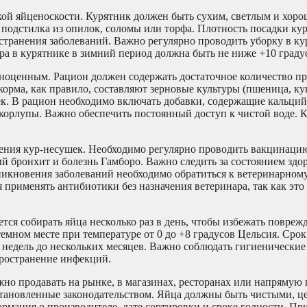
кой яйценоскости. Курятник должен быть сухим, светлым и хоро
 подстилка из опилок, соломы или торфа. Плотность посадки ку
странения заболеваний. Важно регулярно проводить уборку в ку
ра в курятнике в зимний период должна быть не ниже +10 граду
оценным. Рацион должен содержать достаточное количество пр
орма, как правило, составляют зерновые культуры (пшеница, кук
ек. В рацион необходимо включать добавки, содержащие кальций
корлупы. Важно обеспечить постоянный доступ к чистой воде. 
ения кур-несушек. Необходимо регулярно проводить вакцинаци
й бронхит и болезнь Гамборо. Важно следить за состоянием здо
никновения заболеваний необходимо обратиться к ветеринарному
я применять антибиотики без назначения ветеринара, так как эт
тся собирать яйца несколько раз в день, чтобы избежать повреж
темном месте при температуре от 0 до +8 градусов Цельсия. Сро
х недель до нескольких месяцев. Важно соблюдать гигиенические
пространение инфекций.
но продавать на рынке, в магазинах, ресторанах или напрямую 
установленные законодательством. Яйца должны быть чистыми, ц
рмация о производителе, дате сортировки и сроке годности. Пр