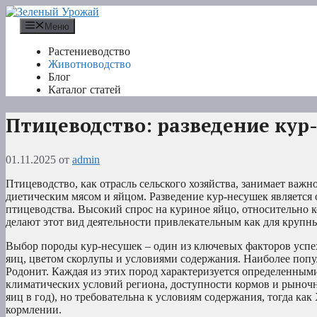
Перейти
к
Меню
содержимому
Растениеводство
Животноводство
Блог
Каталог статей
Птицеводство: разведение кур
01.11.2025
от
admin
Птицеводство, как отрасль сельского хозяйства, занимает важн
диетическим мясом и яйцом. Разведение кур-несушек являетс
птицеводства. Высокий спрос на куриное яйцо, относительно 
делают этот вид деятельности привлекательным как для крупны
Выбор породы кур-несушек – один из ключевых факторов успе
яиц, цветом скорлупы и условиями содержания. Наиболее попу
Родонит. Каждая из этих пород характеризуется определенным
климатических условий региона, доступности кормов и рыноч
яиц в год), но требовательна к условиям содержания, тогда ка
кормлении.