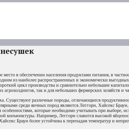
-несушек
ое место в обеспечении населения продуктами питания, в частно
я одним из наиболее распространенных и экономически выгодны
короткий цикл производства и сравнительно небольшие капитал
х агрохолдингов, так и для небольших фермерских хозяйств и ч
ха. Существуют различные породы, отличающиеся продуктивнос
лярными среди яичных пород являются Леггорн, Хайсекс Браун,
и особенностями, которые необходимо учитывать при выборе, ис
ной конъюнктуры. Например, Леггорн славится высокой яйценос
к Хайсекс Браун более устойчива к перепадам температур и непри