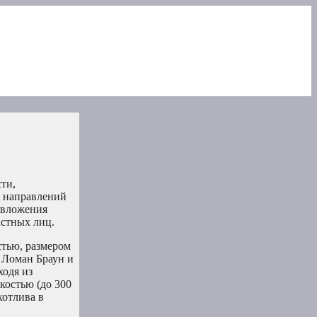
сти,
х направлений
овложения
астных лиц.
тью, размером
 Ломан Браун и
ходя из
костью (до 300
хотлива в