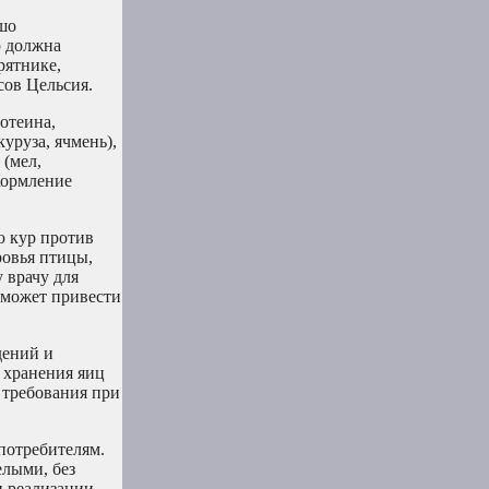
шо
р должна
рятнике,
сов Цельсия.
отеина,
уруза, ячмень),
 (мел,
Кормление
ю кур против
ровья птицы,
 врачу для
о может привести
дений и
к хранения яиц
 требования при
потребителям.
елыми, без
и реализации