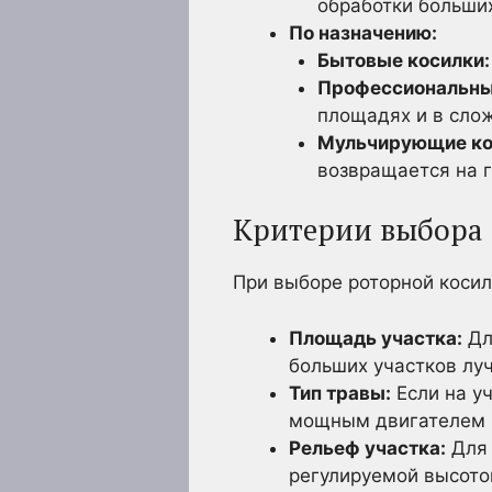
обработки больши
По назначению:
Бытовые косилки:
Профессиональны
площадях и в сло
Мульчирующие ко
возвращается на г
Критерии выбора 
При выборе роторной косил
Площадь участка:
Дл
больших участков лу
Тип травы:
Если на уч
мощным двигателем 
Рельеф участка:
Для 
регулируемой высото