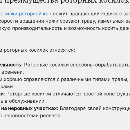
косилки роторной крн
лежит вращающийся диск с за
корости вращения ножи срезают траву, измельчая ее
окую производительность и возможность косить даж
 роторных косилок относятся:
ельность:
Роторные косилки способны обрабатывать
 времени.
 хорошо справляются с различными типами травы,
иками.
и:
Роторные косилки отличаются простой конструкци
ть в обслуживании.
на неровных участках:
Благодаря своей конструкци
с неровностями рельефа.