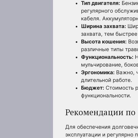
Тип двигателя:
Бензин
регулярного обслужив
кабеля. Аккумулятор
Ширина захвата:
Шири
захвата, тем быстрее
Высота кошения:
Воз
различные типы трав
Функциональность:
Н
мульчирование, боко
Эргономика:
Важно, ч
длительной работе.
Бюджет:
Стоимость р
функциональности.
Рекомендации по
Для обеспечения долговеч
эксплуатации и регулярно 