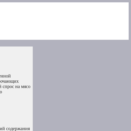
я
енной
ключающих
 спрос на мясо
о
гий содержания