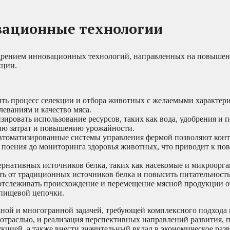
вационные технологии
едрением инновационных технологий, направленных на повыше
кции.
ить процесс селекции и отбора животных с желаемыми характер
леваниям и качество мяса.
ировать использование ресурсов, таких как вода, удобрения и 
ию затрат и повышению урожайности.
томатизированные системы управления фермой позволяют конт
 и поения до мониторинга здоровья животных, что приводит к п
рнативных источников белка, таких как насекомые и микроорга
сть от традиционных источников белка и повысить питательност
отслеживать происхождение и перемещение мясной продукции о
 пищевой цепочки.
жной и многогранной задачей, требующей комплексного подхода
отраслью, и реализация перспективных направлений развития, 
кцией, а также внести значительный вклад в экономическое раз