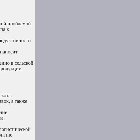
ной проблемой.
па к
родуктивности
 наносит
енно в сельской
продукции.
скота.
вок, а также
ение
а,
логистической
звитию