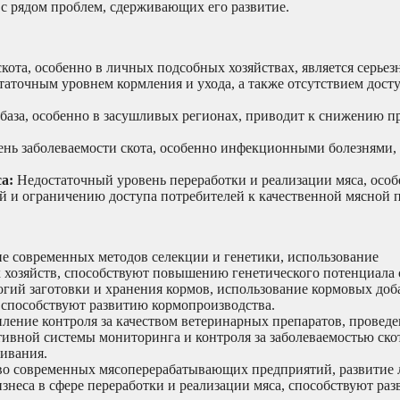
 с рядом проблем, сдерживающих его развитие.
кота, особенно в личных подсобных хозяйствах, является серьез
таточным уровнем кормления и ухода, а также отсутствием досту
база, особенно в засушливых регионах, приводит к снижению п
нь заболеваемости скота, особенно инфекционными болезнями,
а:
Недостаточный уровень переработки и реализации мяса, особ
й и ограничению доступа потребителей к качественной мясной 
е современных методов селекции и генетики, использование
 хозяйств, способствуют повышению генетического потенциала 
ий заготовки и хранения кормов, использование кормовых доба
 способствуют развитию кормопроизводства.
ление контроля за качеством ветеринарных препаратов, провед
ивной системы мониторинга и контроля за заболеваемостью скот
ивания.
о современных мясоперерабатывающих предприятий, развитие 
знеса в сфере переработки и реализации мяса, способствуют ра