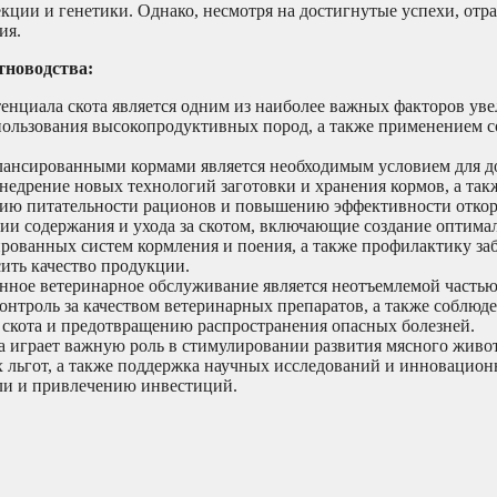
кции и генетики. Однако, несмотря на достигнутые успехи, отра
ия.
тноводства:
нциала скота является одним из наиболее важных факторов ув
использования высокопродуктивных пород, а также применением 
лансированными кормами является необходимым условием для 
недрение новых технологий заготовки и хранения кормов, а так
нию питательности рационов и повышению эффективности откор
и содержания и ухода за скотом, включающие создание оптима
рованных систем кормления и поения, а также профилактику за
сить качество продукции.
нное ветеринарное обслуживание является неотъемлемой частью
онтроль за качеством ветеринарных препаратов, а также соблюд
 скота и предотвращению распространения опасных болезней.
 играет важную роль в стимулировании развития мясного живо
 льгот, а также поддержка научных исследований и инновацион
ли и привлечению инвестиций.