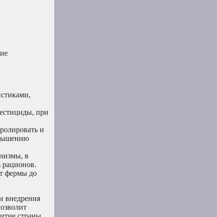
ние
истиками,
пестициды, при
ролировать и
овышению
низмы, в
ь рационов.
т фермы до
 и внедрения
позволит
витие страны.