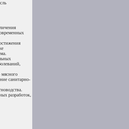
сль
еличения
современных
достижения
же
ма.
льных
болеваний,
 мясного
ение санитарно-
тноводства.
ных разработок,