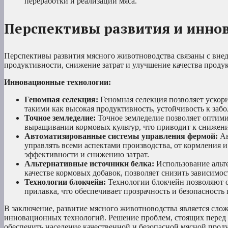
переработки и реализации мяса.
Перспективы развития и инно
Перспективы развития мясного животноводства связаны с вн
продуктивности, снижение затрат и улучшение качества проду
Инновационные технологии:
Геномная селекция:
Геномная селекция позволяет ускор
такими как высокая продуктивность, устойчивость к забо
Точное земледелие:
Точное земледелие позволяет оптимиз
выращивании кормовых культур, что приводит к снижен
Автоматизированные системы управления фермой:
Ав
управлять всеми аспектами производства, от кормления
эффективности и снижению затрат.
Альтернативные источники белка:
Использование альте
качестве кормовых добавок, позволяет снизить зависимо
Технологии блокчейн:
Технологии блокчейн позволяют 
прилавка, что обеспечивает прозрачность и безопасность
В заключение, развитие мясного животноводства является сло
инновационных технологий. Решение проблем, стоящих перед 
обеспечить население качественной и безопасной мясной проду