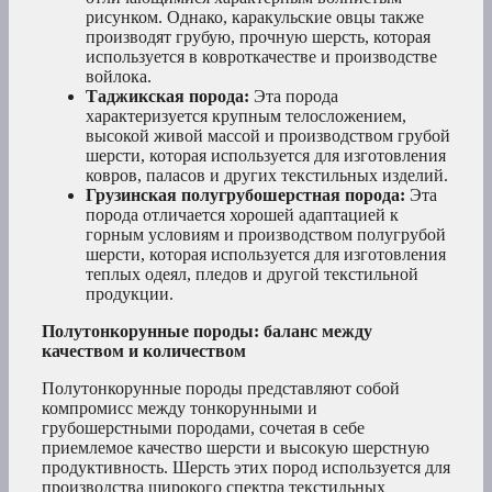
рисунком. Однако, каракульские овцы также
производят грубую, прочную шерсть, которая
используется в ковроткачестве и производстве
войлока.
Таджикская порода:
Эта порода
характеризуется крупным телосложением,
высокой живой массой и производством грубой
шерсти, которая используется для изготовления
ковров, паласов и других текстильных изделий.
Грузинская полугрубошерстная порода:
Эта
порода отличается хорошей адаптацией к
горным условиям и производством полугрубой
шерсти, которая используется для изготовления
теплых одеял, пледов и другой текстильной
продукции.
Полутонкорунные породы: баланс между
качеством и количеством
Полутонкорунные породы представляют собой
компромисс между тонкорунными и
грубошерстными породами, сочетая в себе
приемлемое качество шерсти и высокую шерстную
продуктивность. Шерсть этих пород используется для
производства широкого спектра текстильных