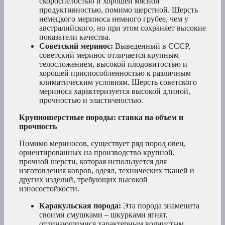
скороспелостью и хорошей мясной
продуктивностью, помимо шерстной. Шерсть
немецкого мериноса немного грубее, чем у
австралийского, но при этом сохраняет высокие
показатели качества.
Советский меринос:
Выведенный в СССР,
советский меринос отличается крупным
телосложением, высокой плодовитостью и
хорошей приспособленностью к различным
климатическим условиям. Шерсть советского
мериноса характеризуется высокой длиной,
прочностью и эластичностью.
Крупношерстные породы: ставка на объем и
прочность
Помимо мериносов, существует ряд пород овец,
ориентированных на производство крупной,
прочной шерсти, которая используется для
изготовления ковров, одеял, технических тканей и
других изделий, требующих высокой
износостойкости.
Каракульская порода:
Эта порода знаменита
своими смушками – шкурками ягнят,
отличающимися характерным волнистым