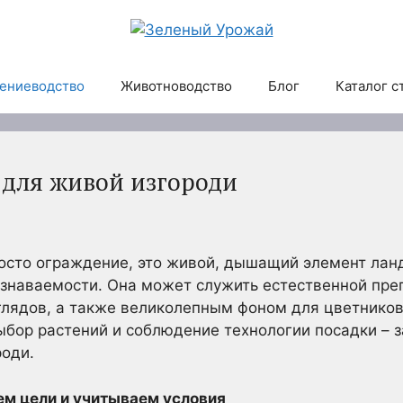
ениеводство
Животноводство
Блог
Каталог с
 для живой изгороди
росто ограждение, это живой, дышащий элемент ла
узнаваемости. Она может служить естественной прег
лядов, а также великолепным фоном для цветников
бор растений и соблюдение технологии посадки – з
роди.
ем цели и учитываем условия