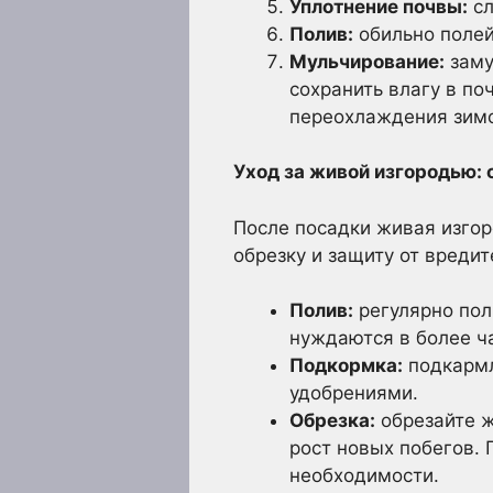
Уплотнение почвы:
сл
Полив:
обильно полей
Мульчирование:
заму
сохранить влагу в по
переохлаждения зим
Уход за живой изгородью: 
После посадки живая изгор
обрезку и защиту от вредит
Полив:
регулярно пол
нуждаются в более ч
Подкормка:
подкармл
удобрениями.
Обрезка:
обрезайте ж
рост новых побегов. 
необходимости.