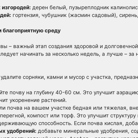
 изгородей:
дерен белый, пузыреплодник калинолис
дей:
гортензия, чубушник (жасмин садовый), сирень
м благоприятную среду
вы – важный этап создания здоровой и долговечной
ледует начинать за несколько недель, а лучше – за
удалите сорняки, камни и мусор с участка, предназ
те почву на глубину 40-60 см. Это улучшит аэраци
чит укоренение растений.
ли почва на вашем участке бедная или тяжелая, вн
 перегной, компост или торф. Это улучшит структуру
держивающую способность. Если почва кислая, доба
ых удобрений:
добавьте минеральные удобрения, со