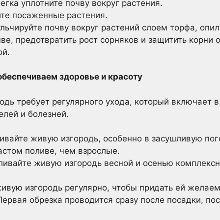
егка уплотните почву вокруг растения.
те посаженные растения.
льчируйте почву вокруг растений слоем торфа, опил
чве, предотвратить рост сорняков и защитить корни 
ой.
обеспечиваем здоровье и красоту
одь требует регулярного ухода, который включает в
елей и болезней.
ивайте живую изгородь, особенно в засушливую по
астом поливе, чем взрослые.
ивайте живую изгородь весной и осенью комплек
ивую изгородь регулярно, чтобы придать ей желае
Первая обрезка проводится сразу после посадки, п