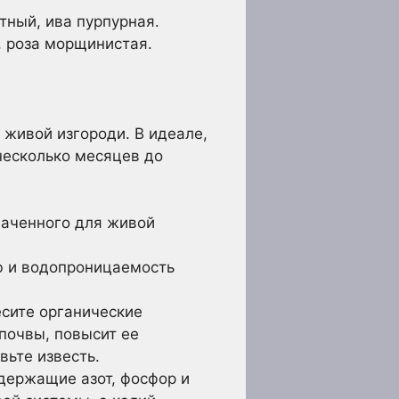
тный, ива пурпурная.
, роза морщинистая.
 живой изгороди. В идеале,
 несколько месяцев до
наченного для живой
ю и водопроницаемость
есите органические
 почвы, повысит ее
вьте известь.
держащие азот, фосфор и