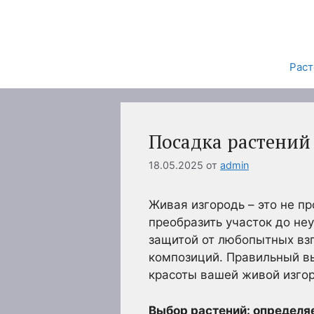
Перейти
к
содержимому
Раст
Посадка растений
18.05.2025
от
admin
Живая изгородь – это не п
преобразить участок до не
защитой от любопытных взг
композиций. Правильный вы
красоты вашей живой изго
Выбор растений: определя