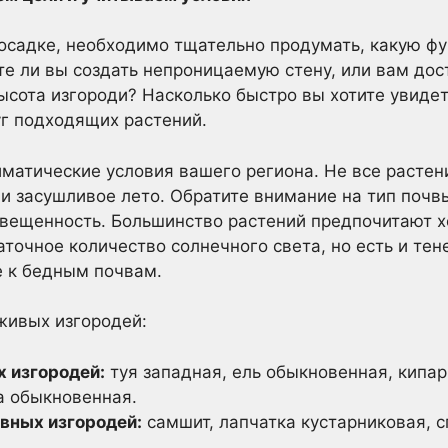
осадке, необходимо тщательно продумать, какую ф
те ли вы создать непроницаемую стену, или вам дос
ысота изгороди? Насколько быстро вы хотите увидет
уг подходящих растений.
матические условия вашего региона. Не все расте
и засушливое лето. Обратите внимание на тип почв
освещенность. Большинство растений предпочитают 
точное количество солнечного света, но есть и те
е к бедным почвам.
живых изгородей:
х изгородей:
туя западная, ель обыкновенная, кипар
а обыкновенная.
ивных изгородей:
самшит, лапчатка кустарниковая, с