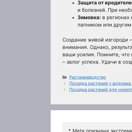
Защита от вредителей
и болезней. При нео
Зимовка:
в регионах 
лапником или другим
Создание живой изгороди –
внимания. Однако, результ
ваши усилия. Помните, что
– залог успеха. Удачи в со
Рубрики
Растениеводство
Посадка растений у водоема 
Посадка растений для укреп
* Meta признана экстрем