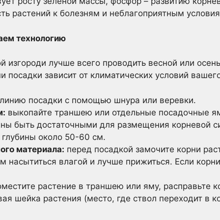
вует росту зеленой массы, фосфор – развитию корнев
ть растений к болезням и неблагоприятным условия
аем технологию
й изгороди лучше всего проводить весной или осень
и посадки зависит от климатических условий вашего
линию посадки с помощью шнура или веревки.
м:
выкопайте траншею или отдельные посадочные ям
ны быть достаточными для размещения корневой с
 глубины около 50-60 см.
ого материала:
перед посадкой замочите корни раст
м насытиться влагой и лучше прижиться. Если корн
местите растение в траншею или яму, расправьте ко
вая шейка растения (место, где ствол переходит в к