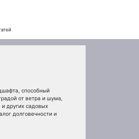
татей
ндшафта, способный
радой от ветра и шума,
 и других садовых
алог долговечности и